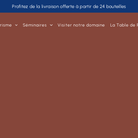
Profitez de la livraison offerte à partir de 24 bouteilles
risme
Séminaires
Visiter notre domaine
La Table de 