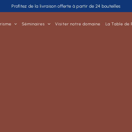
Profitez de la livraison offerte à partir de 24 bouteilles
risme
Séminaires
Visiter notre domaine
La Table de 