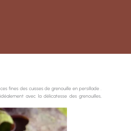
es fines des cuisses de grenouille en persillade .
déalement avec la délicatesse des grenouilles,