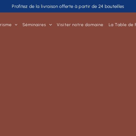
Profitez de la livraison offerte à partir de 24 bouteilles
risme
Séminaires
Visiter notre domaine
La Table de 