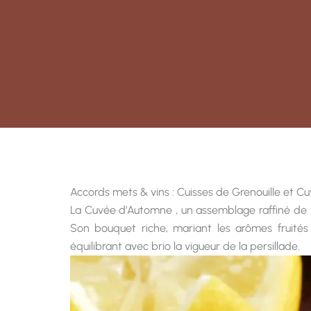
Accords mets & vins : Cuisses de Grenouille et 
La Cuvée d’Automne , un assemblage raffiné de Sav
Son bouquet riche, mariant les arômes fruités
équilibrant avec brio la vigueur de la persillade.