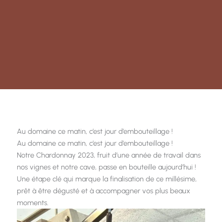
Au domaine ce matin, c’est jour d’embouteillage !
Au domaine ce matin, c’est jour d’embouteillage !
Notre Chardonnay 2023, fruit d’une année de travail dans
nos vignes et notre cave, passe en bouteille aujourd’hui !
Une étape clé qui marque la finalisation de ce millésime,
prêt à être dégusté et à accompagner vos plus beaux
moments.