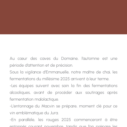
Au cœur des caves du Domaine, l’automne est une
période d’attention et de précision.
Sous la vigilance d’Emmanuelle, notre maître de chai, les
fermentations du millésime 2025 arrivent à leur terme.
-Les équipes suivent avec soin la fin des fermentations
alcooliques, avant de procéder aux soutirages après
fermentation malolactique.
-L’entonnage du Macvin se prépare, moment clé pour ce
vin emblématique du Jura.
-En parallèle, les rouges 2025 commenceront à être
entonnés courant novembre, tandis que l’on prépare les