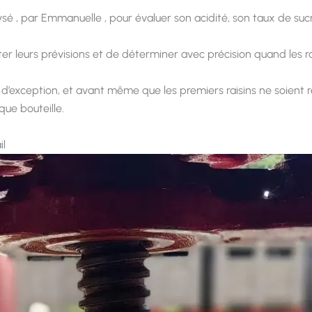
ysé , par Emmanuelle , pour évaluer son acidité, son taux de sucr
 leurs prévisions et de déterminer avec précision quand les rai
d’exception, et avant même que les premiers raisins ne soient r
que bouteille.
il