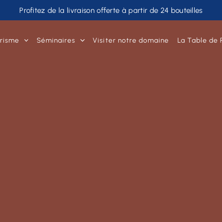
Profitez de la livraison offerte à partir de 24 bouteilles
risme
Séminaires
Visiter notre domaine
La Table de 