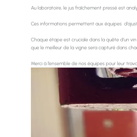
Au laboratoire, le jus fraîchement pressé est anal
Ces informations permettent aux équipes d’ajuster
Chaque étape est cruciale dans la quête d’un vin 
que le meilleur de la vigne sera capturé dans cha
Merci à l’ensemble de nos équipes pour leur trava