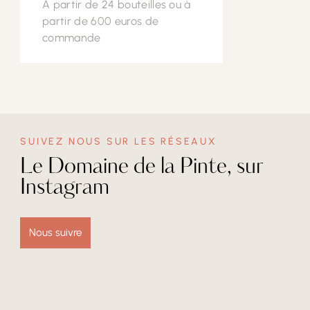
À partir de 24 bouteilles ou à
partir de 600 euros de
commande
SUIVEZ NOUS SUR LES RÉSEAUX
Le Domaine de la Pinte, sur
Instagram
Nous suivre
🥂 Le secret d’un apéritif réussi ? Un Crémant du Jura du Domaine de la Pinte. ❤️🏡🍇
🌅 Quand le soleil se couche, la magie opère…
✨ Entrez dans le secret de notre Or du Jura…
Il suffit …de quelques bulles…de ceux que l’on aime …et d’un instant partagé pour
De la cuverie à l’étiquette… L’Ami Karl 2025 se prépare 🍷
Mercredi soir, notre dîner sunset a offert un moment suspendu, où la gastronomie, les
passer une délicieuse soirée