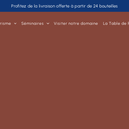
Profitez de la livraison offerte à partir de 24 bouteilles
risme
Séminaires
Visiter notre domaine
La Table de 