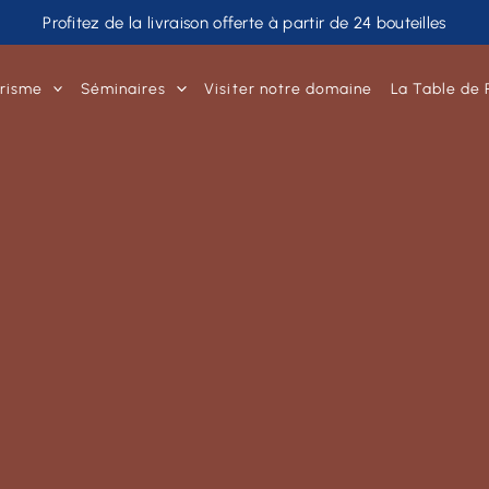
Profitez de la livraison offerte à partir de 24 bouteilles
risme
Séminaires
Visiter notre domaine
La Table de 